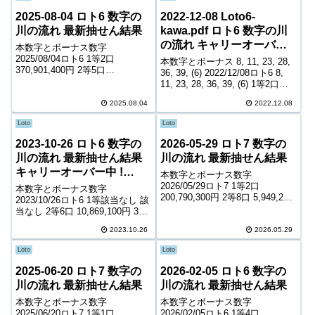
2025-08-04 ロト6 数字の
2022-12-08 Loto6-
川の流れ 最新抽せん結果
kawa.pdf ロト6 数字の川
の流れ キャリーオーバー
本数字とボーナス数字
中! 202,218,000円
2025/08/04ロト6 1等2口
本数字とボーナス 8, 11, 23, 28,
370,901,400円 2等5口
36, 39, (6) 2022/12/08ロト6 8,
16,084,700円 3等261口 332,700
11, 23, 28, 36, 39, (6) 1等2口
円 4等13,919口 6,500円 5等
600,000,000円 2等17口
223,217口 1,000円 キャリーオー
2025.08.04
2022.12.08
5,685,600円 3等435口 2...
バー ...
Loto
Loto
2023-10-26 ロト6 数字の
2026-05-29 ロト7 数字の
川の流れ 最新抽せん結果
川の流れ 最新抽せん結果
キャリーオーバー中 !
本数字とボーナス数字
217,376,707円
2026/05/29ロト7 1等2口
本数字とボーナス数字
200,790,300円 2等8口 5,949,200
2023/10/26ロト6 1等該当なし 該
円 3等145口 378,000円 4等6,716
当なし 2等6口 10,869,100円 3等
口 4,900円 5等99,141口 1,100円
217口 324,500円 4等10,134口
6等146,091口 9...
2023.10.26
2026.05.29
7,300円 5等158,345口 1,000円
キャリーオーバー 217,37...
Loto
Loto
2025-06-20 ロト7 数字の
2026-02-05 ロト6 数字の
川の流れ 最新抽せん結果
川の流れ 最新抽せん結果
本数字とボーナス数字
本数字とボーナス数字
2025/06/20ロト7 1等1口
2026/02/05ロト6 1等4口