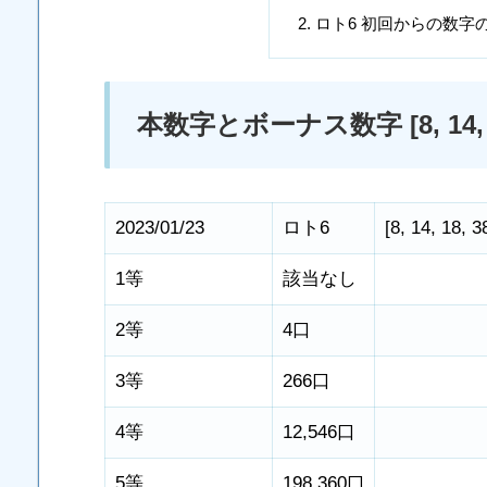
ロト6 初回からの数字
本数字とボーナス数字 [8, 14, 18, 3
2023/01/23
ロト6
[
8
,
14
,
18
,
3
1等
該当なし
2等
4口
3等
266口
4等
12,546口
5等
198,360口