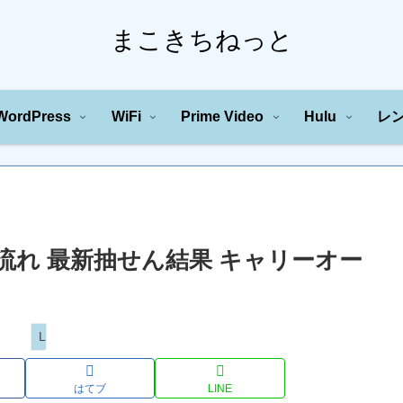
まこきちねっと
WordPress
WiFi
Prime Video
Hulu
レ
の川の流れ 最新抽せん結果 キャリーオー
Loto
はてブ
LINE