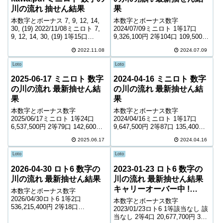
川の流れ 抽せん結果
果
本数字とボーナス 7, 9, 12, 14,
本数字とボーナス数字
30, (19) 2022/11/08ミニロト 7,
2024/07/09ミニロト 1等17口
9, 12, 14, 30, (19) 1等15口
9,326,100円 2等104口 109,500円
11,155,300円 2等78口 154,100円
3等2,146口 9,100円 4等58,272口
2022.11.08
2024.07.09
3等1,976口 10,500円 ...
800円 ＊抽せんの結果は最終的
に発売元の発表のものと照合し
Loto
Loto
て下さい。...
2025-06-17 ミニロト 数字
2024-04-16 ミニロト 数字
の川の流れ 最新抽せん結
の川の流れ 最新抽せん結
果
果
本数字とボーナス数字
本数字とボーナス数字
2025/06/17ミニロト 1等24口
2024/04/16ミニロト 1等17口
6,537,500円 2等79口 142,600円
9,647,500円 2等87口 135,400円
3等1,640口 11,900円 4等46,153
3等2,098口 9,700円 4等52,996口
2025.06.17
2024.04.16
口 1,100円 ＊抽せんの結果は最
1,000円 ＊抽せんの結果は最終的
終的に発売元の発表のものと照
に発売元の発表のものと照合し
Loto
Loto
合して下さ...
て下さい...
2026-04-30 ロト6 数字の
2023-01-23 ロト6 数字の
川の流れ 最新抽せん結果
川の流れ 最新抽せん結果
キャリーオーバー中 !
本数字とボーナス数字
498,062,325円
2026/04/30ロト6 1等2口
本数字とボーナス数字
536,215,400円 2等18口
2023/01/23ロト6 1等該当なし 該
4,776,600円 3等254口 365,500円
当なし 2等4口 20,677,700円 3等
4等14,486口 6,700円 5等235,925