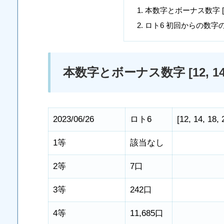
本数字とボーナス数字 [12, 14,
ロト6 初回からの数字
本数字とボーナス数字 [12, 14, 18, 
2023/06/26
ロト6
[
12
,
14
,
18
,
1等
該当なし
2等
7口
3等
242口
4等
11,685口