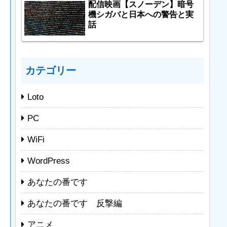
配信映画【スノーデン】暗号
機シガバと日本への警告と実
話
カテゴリー
Loto
PC
WiFi
WordPress
あなたの番です
あなたの番です 反撃編
アニメ