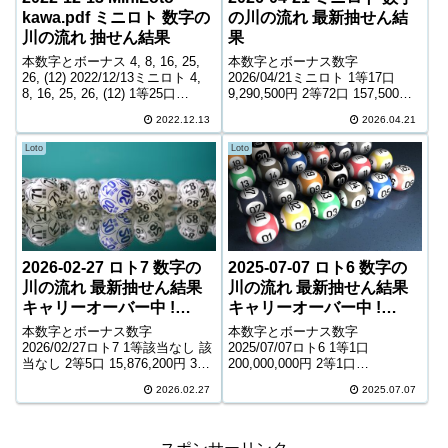
kawa.pdf ミニロト 数字の
の川の流れ 最新抽せん結
川の流れ 抽せん結果
果
本数字とボーナス 4, 8, 16, 25,
本数字とボーナス数字
26, (12) 2022/12/13ミニロト 4,
2026/04/21ミニロト 1等17口
8, 16, 25, 26, (12) 1等25口
9,290,500円 2等72口 157,500円
6,595,700円 2等141口 84,000円
3等1,947口 10,000円 4等48,923
2022.12.13
2026.04.21
3等2,301口 8,900円 4等...
口 1,000円 ＊抽せんの結果は最
終的に発売元の発表のものと照
Loto
Loto
合して下さ...
2025-07-07 ロト6 数字の
2026-02-27 ロト7 数字の
川の流れ 最新抽せん結果
川の流れ 最新抽せん結果
キャリーオーバー中 !
キャリーオーバー中 !
18,491,184円
2,912,341,960円
本数字とボーナス数字
本数字とボーナス数字
2025/07/07ロト6 1等1口
2026/02/27ロト7 1等該当なし 該
200,000,000円 2等1口
当なし 2等5口 15,876,200円 3等
65,549,500円 3等226口 313,200
185口 494,200円 4等8,046口
2026.02.27
2025.07.07
円 4等12,073口 6,100円 5等
6,800円 5等130,221口 1,400円 6
193,672口 1,000円 キャリーオー
等214,363口 1,000...
バー ...