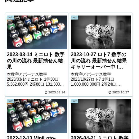
Loto
Loto
2023-03-14 ミニロト 数字
2023-10-27 ロト7 数字の
の川の流れ 最新抽せん結
川の流れ 最新抽せん結果
果
キャリーオーバー中 !
1,257,626,450円
本数字とボーナス数字
本数字とボーナス数字
2023/03/14ミニロト 1等30口
2023/10/27ロト7 1等1口
5,362,800円 2等88口 131,300円
1,000,000,000円 2等24口
3等2,747口 7,200円 4等46,445口
3,629,800円 3等216口 564,600円
2023.03.14
2023.10.27
1,100円 ＊抽せんの結果は最終的
4等9,142口 7,800円 5等130,819
に発売元の発表のものと照合し
口 1,300円 6等230,48...
Loto
Loto
て下さい...
2022-12-13 MiniLoto-
2026-04-21 ミニロト 数字