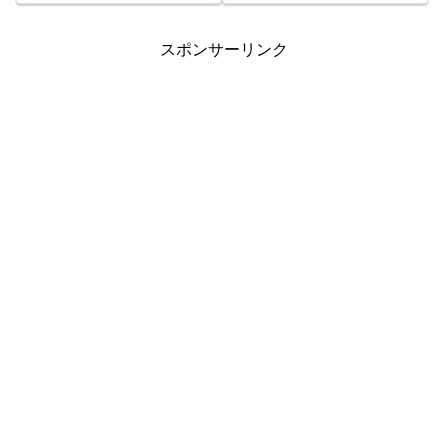
132,339口 1,000円 キャリーオー
1,000円 キャリーオーバー
バー 2...
81,535...
スポンサーリンク