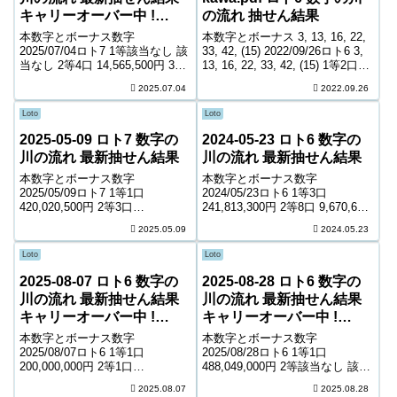
キャリーオーバー中 !
の流れ 抽せん結果
881,176,280円
本数字とボーナス数字
本数字とボーナス 3, 13, 16, 22,
2025/07/04ロト7 1等該当なし 該
33, 42, (15) 2022/09/26ロト6 3,
当なし 2等4口 14,565,500円 3等
13, 16, 22, 33, 42, (15) 1等2口
142口 472,600円 4等5,822口
254,648,900円 2等8口 9,905,800
2025.07.04
2022.09.26
6,900円 5等89,128口 1,500円 6
円 3等299口 ...
等140,583口 1,200円...
Loto
Loto
2025-05-09 ロト7 数字の
2024-05-23 ロト6 数字の
川の流れ 最新抽せん結果
川の流れ 最新抽せん結果
本数字とボーナス数字
本数字とボーナス数字
2025/05/09ロト7 1等1口
2024/05/23ロト6 1等3口
420,020,500円 2等3口
241,813,300円 2等8口 9,670,600
16,607,600円 3等121口 474,300
円 3等328口 254,700円 4等
2025.05.09
2024.05.23
円 4等6,004口 5,700円 5等
13,386口 6,500円 5等201,791口
89,063口 1,300円 6等151,776口
1,000円 キャリーオーバー 0...
Loto
Loto
...
2025-08-07 ロト6 数字の
2025-08-28 ロト6 数字の
川の流れ 最新抽せん結果
川の流れ 最新抽せん結果
キャリーオーバー中 !
キャリーオーバー中 !
25,586,133円
81,535,997円
本数字とボーナス数字
本数字とボーナス数字
2025/08/07ロト6 1等1口
2025/08/28ロト6 1等1口
200,000,000円 2等1口
488,049,000円 2等該当なし 該当
67,678,000円 3等152口 480,800
なし 3等162口 543,500円 4等
2025.08.07
2025.08.28
円 4等7,976口 9,600円 5等
9,379口 9,900円 5等164,175口