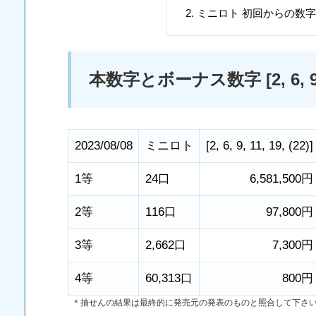
ミニロト 初回からの数
本数字とボーナス数字 [2, 6, 9, 11
2023/08/08
ミニロト
[
2
,
6
,
9
,
11
,
19
,
(22)
]
1等
24口
6,581,500円
2等
116口
97,800円
3等
2,662口
7,300円
4等
60,313口
800円
＊抽せんの結果は最終的に発売元の発表のものと照合して下さ