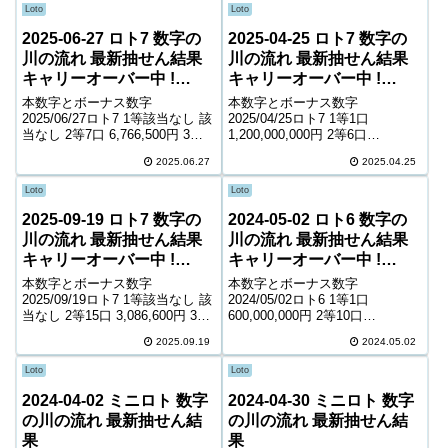
Loto
Loto
2025-06-27 ロト7 数字の
2025-04-25 ロト7 数字の
川の流れ 最新抽せん結果
川の流れ 最新抽せん結果
キャリーオーバー中 !
キャリーオーバー中 !
397,424,060円
1,198,885,675円
本数字とボーナス数字
本数字とボーナス数字
2025/06/27ロト7 1等該当なし 該
2025/04/25ロト7 1等1口
当なし 2等7口 6,766,500円 3等
1,200,000,000円 2等6口
146口 373,700円 4等6,019口
12,275,400円 3等139口 610,300
2025.06.27
2025.04.25
5,400円 5等89,869口 1,200円 6
円 4等7,435口 6,900円 5等
等148,895口 900円 キャ...
124,781口 1,300円 6等213,67...
Loto
Loto
2025-09-19 ロト7 数字の
2024-05-02 ロト6 数字の
川の流れ 最新抽せん結果
川の流れ 最新抽せん結果
キャリーオーバー中 !
キャリーオーバー中 !
390,550,165円
345,879,883円
本数字とボーナス数字
本数字とボーナス数字
2025/09/19ロト7 1等該当なし 該
2024/05/02ロト6 1等1口
当なし 2等15口 3,086,600円 3等
600,000,000円 2等10口
83口 642,500円 4等4,489口
8,059,700円 3等324口 268,600円
2025.09.19
2024.05.02
7,200円 5等74,279口 1,400円 6
4等16,844口 5,400円 5等257,525
等144,229口 900円 キャ...
口 1,000円 キャリーオーバー ...
Loto
Loto
2024-04-02 ミニロト 数字
2024-04-30 ミニロト 数字
の川の流れ 最新抽せん結
の川の流れ 最新抽せん結
果
果