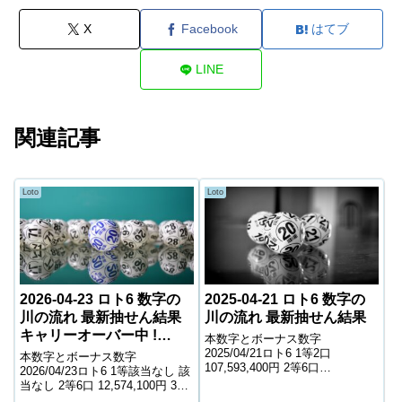
X
Facebook
はてブ
LINE
関連記事
Loto
Loto
2026-04-23 ロト6 数字の
2025-04-21 ロト6 数字の
川の流れ 最新抽せん結果
川の流れ 最新抽せん結果
キャリーオーバー中 !
本数字とボーナス数字
493,922,051円
2025/04/21ロト6 1等2口
本数字とボーナス数字
107,593,400円 2等6口
2026/04/23ロト6 1等該当なし 該
10,759,600円 3等290口 240,400
当なし 2等6口 12,574,100円 3等
円 4等13,380口 5,500円 5等
239口 340,900円 4等12,495口