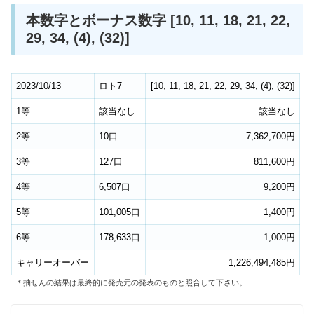
本数字とボーナス数字 [10, 11, 18, 21, 22,
29, 34, (4), (32)]
2023/10/13
ロト7
[
10
,
11
,
18
,
21
,
22
,
29
,
34
,
(4)
,
(32)
]
1等
該当なし
該当なし
2等
10口
7,362,700円
3等
127口
811,600円
4等
6,507口
9,200円
5等
101,005口
1,400円
6等
178,633口
1,000円
キャリーオーバー
1,226,494,485円
＊抽せんの結果は最終的に発売元の発表のものと照合して下さい。