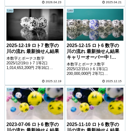
194,321口 1,000円 キャリーオー
2026.04.23
2025.04.21
6,800円 5等190,942口 1,000円
バー ...
キャリーオーバー 493,92...
Loto
Loto
2025-12-19 ロト7 数字の
2025-12-15 ロト6 数字の
川の流れ 最新抽せん結果
川の流れ 最新抽せん結果
キャリーオーバー中 !
本数字とボーナス数字
43,279,462円
2025/12/19ロト7 1等2口
本数字とボーナス数字
1,014,653,200円 2等16口
2025/12/15ロト6 1等1口
4,631,900円 3等234口 364,800円
200,000,000円 2等7口
4等9,448口 5,400円 5等132,636
10,426,600円 3等164口 480,600
口 1,300円 6等211,90...
2025.12.19
2025.12.15
円 4等8,955口 9,300円 5等
147,543口 1,000円 キャリーオー
Loto
Loto
バー 4...
2023-07-06 ロト6 数字の
2025-11-10 ロト6 数字の
川の流れ 最新抽せん結果
川の流れ 最新抽せん結果