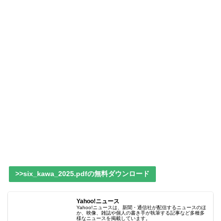
>>six_kawa_2025.pdfの無料ダウンロード
Yahoo!ニュース
Yahoo!ニュースは、新聞・通信社が配信するニュースのほ
か、映像、雑誌や個人の書き手が執筆する記事など多種多
様なニュースを掲載しています。