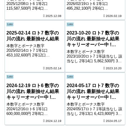
2025/12/08ロト6 1等2口
2026/02/19ロト6 1等1口
115,587,500円 2等4口
495,292,100円 2等6口
17,338,600円 3等171口 438,000
12,821,200円 3等245口 339,000
2025.12.08
2026.02.19
円 4等9,488口 8,300円 5等
円 4等12,042口 7,200円 5等
172,385口 1,000円 キャリーオー
181,113口 1,000円 キャリーオー
Loto
Loto
バー 0...
バー ...
2025-02-14 ロト7 数字の
2023-10-20 ロト7 数字の
川の流れ 最新抽せん結果
川の流れ 最新抽せん結果
キャリーオーバー中 !
本数字とボーナス数字
1,727,480,875円
2025/02/14ロト7 1等1口
本数字とボーナス数字
453,102,600円 2等12口
2023/10/20ロト7 1等該当なし 該
4,477,900円 3等233口 265,600円
当なし 2等14口 5,862,500円 3等
4等7,688口 4,800円 5等98,001口
162口 709,200円 4等7,548口
2025.02.14
2023.10.20
1,200円 6等154,525口 ...
8,900円 5等115,393口 1,400円 6
等192,578口 1,000...
Loto
Loto
2024-12-19 ロト6 数字の
2024-05-17 ロト7 数字の
川の流れ 最新抽せん結果
川の流れ 最新抽せん結果
キャリーオーバー中 !
キャリーオーバー中 !
466,973,777円
2,183,545,155円
本数字とボーナス数字
本数字とボーナス数字
2024/12/16ロト6 1等1口
2024/05/17ロト7 1等該当なし 該
600,000,000円 2等8口
当なし 2等13口 6,423,800円 3等
12,233,300円 3等221口 478,200
115口 1,016,600円 4等6,351口
2024.12.19
2024.05.17
円 4等15,264口 7,300円 5等
10,800円 5等106,422口 1,500円
254,422口 1,000円 キャリーオー
6等195,726口 1,...