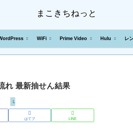
まこきちねっと
WordPress
WiFi
Prime Video
Hulu
レ
の川の流れ 最新抽せん結果
Loto
はてブ
LINE