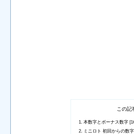
この記
本数字とボーナス数字 [16, 17, 
ミニロト 初回からの数