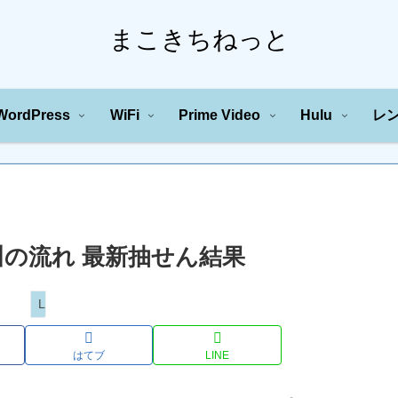
まこきちねっと
WordPress
WiFi
Prime Video
Hulu
レ
字の川の流れ 最新抽せん結果
Loto
はてブ
LINE