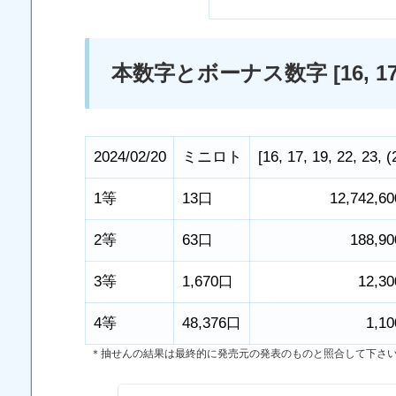
本数字とボーナス数字 [16, 17, 19,
2024/02/20
ミニロト
[
16
,
17
,
19
,
22
,
23
,
(
1等
13口
12,742,6
2等
63口
188,9
3等
1,670口
12,3
4等
48,376口
1,1
＊抽せんの結果は最終的に発売元の発表のものと照合して下さ