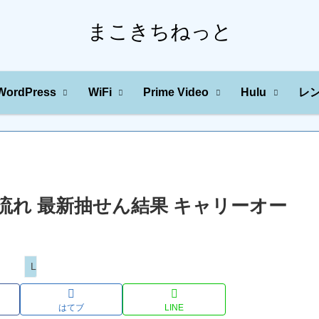
まこきちねっと
WordPress
WiFi
Prime Video
Hulu
レ
の川の流れ 最新抽せん結果 キャリーオー
Loto
はてブ
LINE