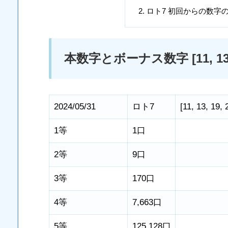
ロト7 初回からの数字
本数字とボーナス数字 [11, 13, 19, 2
2024/05/31
ロト7
[
11
,
13
,
19
,
1等
1口
2等
9口
3等
170口
4等
7,663口
5等
125,128口