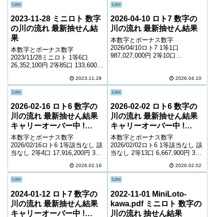
Loto
Loto
2023-11-28 ミニロト 数字
2026-04-10 ロト7 数字の
の川の流れ 最新抽せん結
川の流れ 最新抽せん結果
果
本数字とボーナス数字
2026/04/10ロト7 1等1口
本数字とボーナス数字
987,027,000円 2等10口
2023/11/28ミニロト 1等6口
6,250,000円 3等126口 571,300円
26,352,100円 2等85口 133,600円
4等7,165口 6,000円 5等107,970
3等2,094口 9,400円 4等54,322口
口 1,300円 6等187,855口...
2023.11.28
2026.04.10
900円 ＊抽せんの結果は最終的
に発売元の発表のものと照合し
Loto
Loto
て下さい。 ...
2026-02-16 ロト6 数字の
2026-02-02 ロト6 数字の
川の流れ 最新抽せん結果
川の流れ 最新抽せん結果
キャリーオーバー中 !
キャリーオーバー中 !
238,876,055円
826,984,918円
本数字とボーナス数字
本数字とボーナス数字
2026/02/16ロト6 1等該当なし 該
2026/02/02ロト6 1等該当なし 該
当なし 2等4口 17,916,200円 3等
当なし 2等13口 6,667,900円 3等
155口 499,300円 4等9,258口
378口 247,600円 4等17,612口
2026.02.16
2026.02.02
8,800円 5等161,757口 1,000円
5,600円 5等270,616口 1,000円
キャリーオーバー 238,876...
キャリーオーバー 826,98...
Loto
Loto
2024-01-12 ロト7 数字の
2022-11-01 MiniLoto-
川の流れ 最新抽せん結果
kawa.pdf ミニロト 数字の
キャリーオーバー中 !
川の流れ 抽せん結果