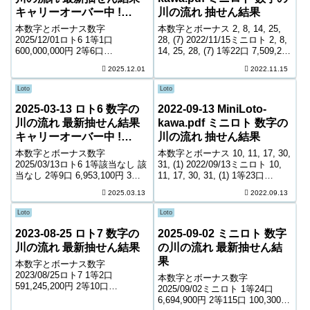
キャリーオーバー中 !
川の流れ 抽せん結果
386,535,047円
本数字とボーナス数字
本数字とボーナス 2, 8, 14, 25,
2025/12/01ロト6 1等1口
28, (7) 2022/11/15ミニロト 2, 8,
600,000,000円 2等6口
14, 25, 28, (7) 1等22口 7,509,200
14,641,600円 3等408口 232,500
円 2等115口 103,200円 3等2,495
2025.12.01
2022.11.15
円 4等17,973口 5,500円 5等
口 8,200円 4等5...
262,734口 1,000円 キャリーオー
Loto
Loto
バー ...
2025-03-13 ロト6 数字の
2022-09-13 MiniLoto-
川の流れ 最新抽せん結果
kawa.pdf ミニロト 数字の
キャリーオーバー中 !
川の流れ 抽せん結果
208,586,608円
本数字とボーナス数字
本数字とボーナス 10, 11, 17, 30,
2025/03/13ロト6 1等該当なし 該
31, (1) 2022/09/13ミニロト 10,
当なし 2等9口 6,953,100円 3等
11, 17, 30, 31, (1) 1等23口
171口 395,200円 4等10,254口
7,243,500円 2等134口 89,300円
2025.03.13
2022.09.13
6,900円 5等160,545口 1,000円
3等2,189口 9,400円 ...
キャリーオーバー 208,586...
Loto
Loto
2023-08-25 ロト7 数字の
2025-09-02 ミニロト 数字
川の流れ 最新抽せん結果
の川の流れ 最新抽せん結
果
本数字とボーナス数字
2023/08/25ロト7 1等2口
本数字とボーナス数字
591,245,200円 2等10口
2025/09/02ミニロト 1等24口
7,528,900円 3等118口 893,200円
6,694,900円 2等115口 100,300円
4等5,834口 10,500円 5等101,012