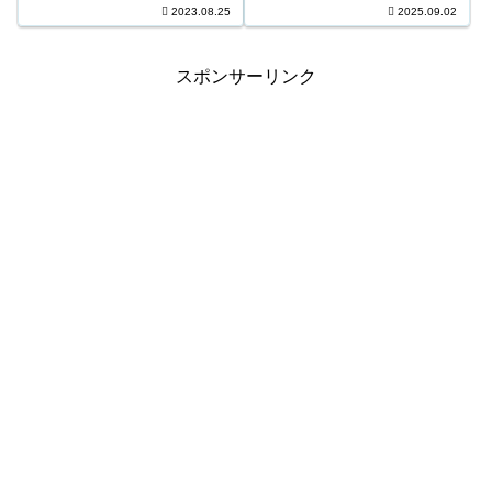
3等2,648口 7,500円 4等63,949口
2023.08.25
2025.09.02
口 1,500円 6等184,920...
800円 ＊抽せんの結果は最終的
に発売元の発表のものと照合し
て下さい。...
スポンサーリンク