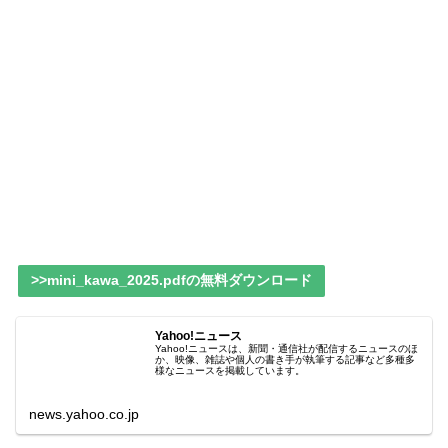
>>mini_kawa_2025.pdfの無料ダウンロード
Yahoo!ニュース
Yahoo!ニュースは、新聞・通信社が配信するニュースのほ
か、映像、雑誌や個人の書き手が執筆する記事など多種多
様なニュースを掲載しています。
news.yahoo.co.jp