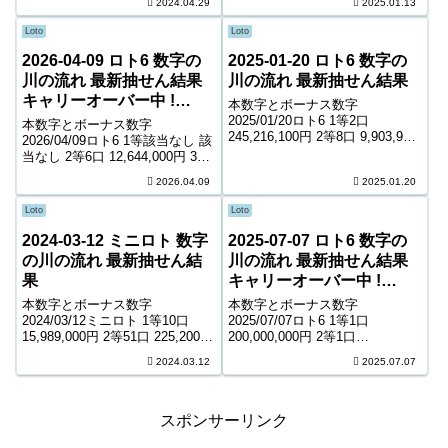
2024.04.29
2025.01.13
213,836口 1,000円 キャリーオー
7,900円 5等185,746口 1,000円
バー ...
キャリーオーバー 677,23...
Loto
Loto
2026-04-09 ロト6 数字の
2025-01-20 ロト6 数字の
川の流れ 最新抽せん結果
川の流れ 最新抽せん結果
キャリーオーバー中 !
本数字とボーナス数字
480,712,171円
2025/01/20ロト6 1等2口
本数字とボーナス数字
245,216,100円 2等8口 9,903,900
2026/04/09ロト6 1等該当なし 該
円 3等246口 347,800円 4等
当なし 2等6口 12,644,000円 3等
12,579口 7,100円 5等200,098口
264口 310,300円 4等11,718口
2026.04.09
2025.01.20
1,000円 キャリーオーバー 0...
7,300円 5等181,007口 1,000円
キャリーオーバー 480,71...
Loto
Loto
2024-03-12 ミニロト 数字
2025-07-07 ロト6 数字の
の川の流れ 最新抽せん結
川の流れ 最新抽せん結果
果
キャリーオーバー中 !
18,491,184円
本数字とボーナス数字
本数字とボーナス数字
2024/03/12ミニロト 1等10口
2025/07/07ロト6 1等1口
15,989,000円 2等51口 225,200円
200,000,000円 2等1口
3等1,781口 11,100円 4等50,153
65,549,500円 3等226口 313,200
2024.03.12
2025.07.07
口 1,000円 ＊抽せんの結果は最
円 4等12,073口 6,100円 5等
終的に発売元の発表のものと照
193,672口 1,000円 キャリーオー
合して下...
バー ...
スポンサーリンク