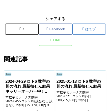
シェアする
X
Facebook
はてブ
LINE
関連記事
Loto
Loto
2024-04-29 ロト6 数字の
2025-01-13 ロト6 数字の
川の流れ 最新抽せん結果
川の流れ 最新抽せん結果
キャリーオーバー中 !
本数字とボーナス数字
677,231,175円
2025/01/13ロト6 1等2口
本数字とボーナス数字
380,755,400円 2等5口
2024/04/29ロト6 1等該当なし 該
16,537,200円 3等281口 317,700
当なし 2等3口 27,179,500円 3等
円 4等12,805口 7,300円 5等
262口 336,100円 4等11,701口