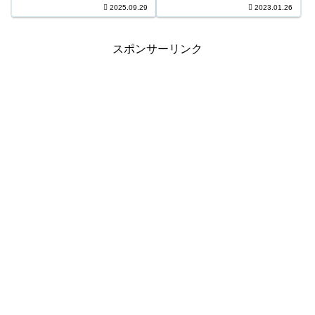
円 3等317口 262,800円 4等
2025.09.29
2023.01.26
口 1,000円 キャリーオーバー ...
15,702口 5,600円 5等234,463口
1,000円 キャリーオーバー 1...
スポンサーリンク