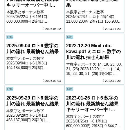
キャリーオーバー中 !
果
755,578,703円
本数字とボーナス数字
本数字とボーナス数字
2025/05/22ロト6 1等1口
2024/07/23ミニロト 1等14口
600,000,000円 2等4口
11,080,200円 2等71口 156,900円
22,686,800円 3等264口 371,200
3等1,801口 10,700円 4等47,288
2025.05.22
2024.07.23
円 4等13,087口 7,900円 5等
口 1,000円 ＊抽せんの結果は最
215,342口 1,000円 キャリーオー
終的に発売元の発表のものと照
Loto
Loto
バー ...
合して下...
2025-09-04 ロト6 数字の
2022-12-20 MiniLoto-
川の流れ 最新抽せん結果
kawa.pdf ミニロト 数字の
川の流れ 抽せん結果
本数字とボーナス数字
2025/09/04ロト6 1等3口
本数字とボーナス 14, 19, 23, 30,
194,184,800円 2等6口
31, (26) 2022/12/20ミニロト 14,
12,899,600円 3等298口 280,400
19, 23, 30, 31, (26) 1等14口
円 4等14,158口 6,200円 5等
11,965,900円 2等57口 211,100円
2025.09.04
2022.12.20
218,931口 1,000円 キャリーオー
3等1,791口 11,6...
バー ...
Loto
Loto
2025-09-29 ロト6 数字の
2023-01-26 ロト6 数字の
川の流れ 最新抽せん結果
川の流れ 最新抽せん結果
キャリーオーバー中 !
本数字とボーナス数字
155,247,670円
2025/09/29ロト6 1等1口
本数字とボーナス数字
468,137,300円 2等10口
2023/01/26ロト6 1等1口
8,183,100円 3等156口 566,500円
600,000,000円 2等8口 9,644,700
4等8,779口 10,600円 5等152,703