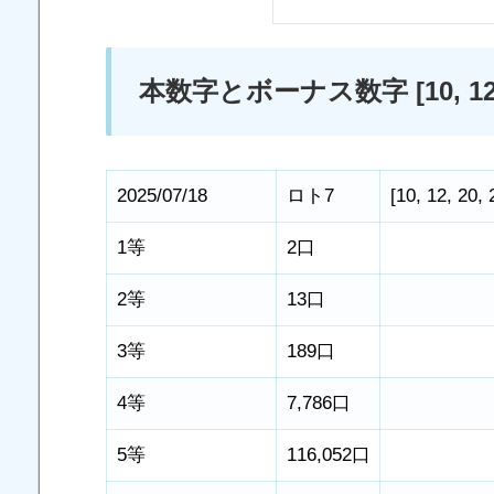
本数字とボーナス数字 [10, 12, 20, 2
2025/07/18
ロト7
[
10
,
12
,
20
,
1等
2口
2等
13口
3等
189口
4等
7,786口
5等
116,052口