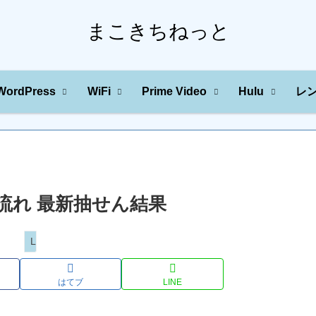
まこきちねっと
WordPress
WiFi
Prime Video
Hulu
レ
の川の流れ 最新抽せん結果
Loto
はてブ
LINE