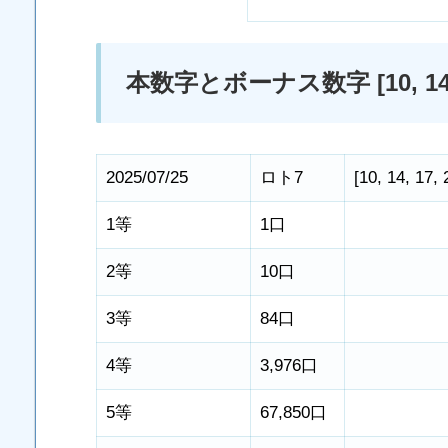
本数字とボーナス数字 [10, 14, 17, 2
2025/07/25
ロト7
[
10
,
14
,
17
,
1等
1口
2等
10口
3等
84口
4等
3,976口
5等
67,850口