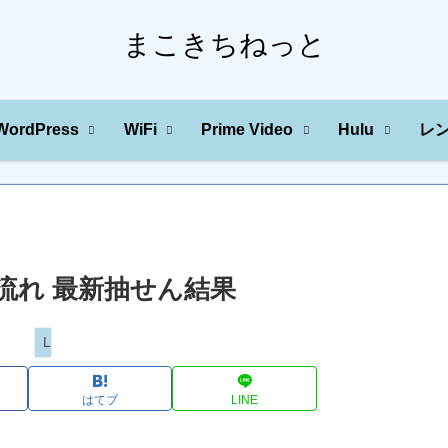
まこきちねっと
WordPress
WiFi
Prime Video
Hulu
レ
の川の流れ 最新抽せん結果
Loto
はてブ
LINE