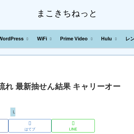
まこきちねっと
WordPress
WiFi
Prime Video
Hulu
レ
の川の流れ 最新抽せん結果 キャリーオー
Loto
はてブ
LINE