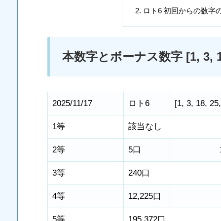
ロト6 初回からの数字
本数字とボーナス数字 [1, 3, 18, 25
2025/11/17
ロト6
[
1
,
3
,
18
,
25
1等
該当なし
2等
5口
3等
240口
4等
12,225口
5等
195,372口