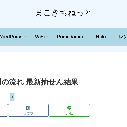
まこきちねっと
WordPress
WiFi
Prime Video
Hulu
レ
字の川の流れ 最新抽せん結果
Loto
はてブ
LINE