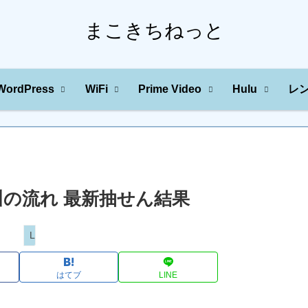
まこきちねっと
WordPress
WiFi
Prime Video
Hulu
レ
字の川の流れ 最新抽せん結果
Loto
はてブ
LINE