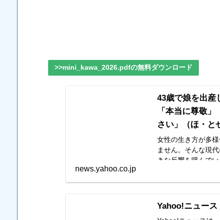
>>mini_kawa_2026.pdfの無料ダウンロード
43歳で娘を出産
「本当に尊敬」
さい」（ほ・とせな
女性の生き方が多様
ません。そんな現代
きな反響を呼んでい
news.yahoo.co.jp
Yahoo!ニュース