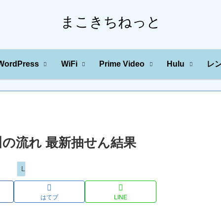
まこきちねっと
WordPress
WiFi
Prime Video
Hulu
レ
字の川の流れ 最新抽せん結果
Loto
はてブ
LINE