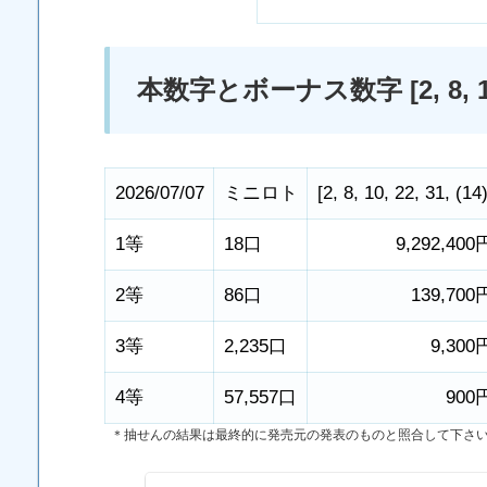
本数字とボーナス数字 [2, 8, 10, 2
2026/07/07
ミニロト
[
2
,
8
,
10
,
22
,
31
,
(14
1等
18口
9,292,400
2等
86口
139,700
3等
2,235口
9,300
4等
57,557口
900
＊抽せんの結果は最終的に発売元の発表のものと照合して下さ