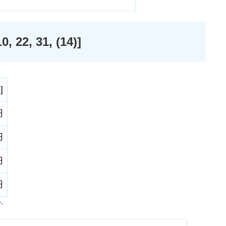
2, 31, (14)]
)
]
円
円
円
円
い。