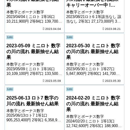
果
キャリーオーバー中 !
485,149,304円
本数字とボーナス数字
本数字とボーナス数字
2023/04/04ミニロト 1等16口
2023/08/21ロト6 1等該当なし 該
10,211,900円 2等84口 139,700円
当なし 2等3口 27,173,000円 3等
3等2,205口 9,200円 4等53,785口
183口 481,000円 4等10,318口
2023.04.04
2023.08.21
900円 ＊抽せんの結果は最終的
9,000円 5等174,492口 1,000円
に発売元の発表のものと照合し
キャリーオーバー 485,14...
Loto
Loto
て下さい。...
2023-05-09 ミニロト 数字
2023-05-30 ミニロト 数字
の川の流れ 最新抽せん結
の川の流れ 最新抽せん結
果
果
本数字とボーナス数字
本数字とボーナス数字
2023/05/09ミニロト 1等16口
2023/05/30ミニロト 1等27口
10,109,100円 2等87口 133,500円
5,847,800円 2等80口 141,700円
3等1,726口 11,600円 4等45,837
3等1,978口 9,900円 4等50,903口
2023.05.09
2023.05.30
口 1,100円 ＊抽せんの結果は最
1,000円 ＊抽せんの結果は最終的
終的に発売元の発表のものと照
に発売元の発表のものと照合し
Loto
Loto
合して下...
て下さい...
2025-06-13 ロト7 数字の
2024-02-20 ミニロト 数字
川の流れ 最新抽せん結果
の川の流れ 最新抽せん結
果
本数字とボーナス数字
2025/06/13ロト7 1等1口
本数字とボーナス数字
905,253,400円 2等9口 6,358,900
2024/02/20ミニロト 1等13口
円 3等140口 470,800円 4等7,287
12,742,600円 2等63口 188,900円
口 5,400円 5等107,292口 1,200