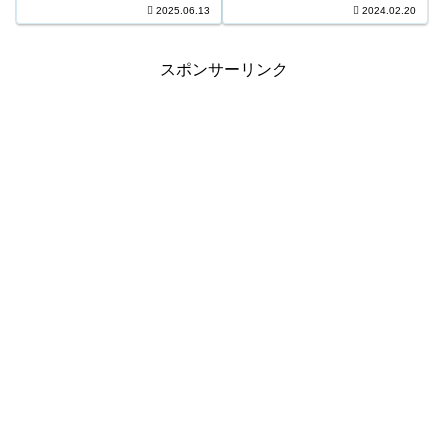
3等1,670口 12,300円 4等48,376
2025.06.13
2024.02.20
円 6等185,524口 ...
口 1,100円 ＊抽せんの結果は最
終的に発売元の発表のものと照
合して下...
スポンサーリンク