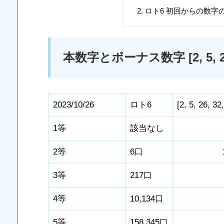
ロト6 初回からの数字
本数字とボーナス数字 [2, 5, 26, 32
2023/10/26
ロト6
[
2
,
5
,
26
,
32
1等
該当なし
2等
6口
3等
217口
4等
10,134口
5等
158,345口