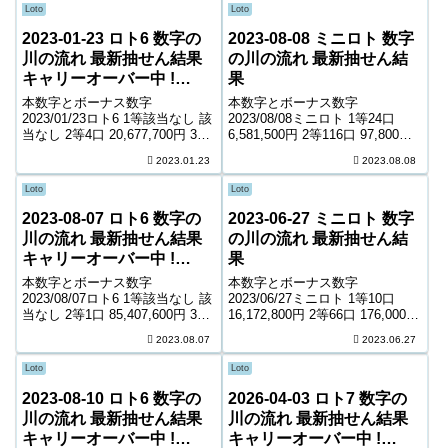
Loto
Loto
2023-01-23 ロト6 数字の
2023-08-08 ミニロト 数字
川の流れ 最新抽せん結果
の川の流れ 最新抽せん結
キャリーオーバー中 !
果
498,062,325円
本数字とボーナス数字
本数字とボーナス数字
2023/01/23ロト6 1等該当なし 該
2023/08/08ミニロト 1等24口
当なし 2等4口 20,677,700円 3等
6,581,500円 2等116口 97,800円
266口 335,800円 4等12,546口
3等2,662口 7,300円 4等60,313口
2023.01.23
2023.08.08
7,500円 5等198,360口 1,000円
800円 ＊抽せんの結果は最終的
キャリーオーバー 498,06...
に発売元の発表のものと照合し
Loto
Loto
て下さい。 ...
2023-08-07 ロト6 数字の
2023-06-27 ミニロト 数字
川の流れ 最新抽せん結果
の川の流れ 最新抽せん結
キャリーオーバー中 !
果
477,568,650円
本数字とボーナス数字
本数字とボーナス数字
2023/08/07ロト6 1等該当なし 該
2023/06/27ミニロト 1等10口
当なし 2等1口 85,407,600円 3等
16,172,800円 2等66口 176,000円
217口 425,000円 4等8,684口
3等1,692口 11,900円 4等44,941
2023.08.07
2023.06.27
11,200円 5等156,533口 1,000円
口 1,100円 ＊抽せんの結果は最
キャリーオーバー 477,56...
終的に発売元の発表のものと照
Loto
Loto
合して下...
2023-08-10 ロト6 数字の
2026-04-03 ロト7 数字の
川の流れ 最新抽せん結果
川の流れ 最新抽せん結果
キャリーオーバー中 !
キャリーオーバー中 !