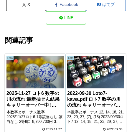
X
Facebook
はてブ
LINE
関連記事
Loto
Loto
2025-11-27 ロト6 数字の
2022-09-30 Loto7-
川の流れ 最新抽せん結果
kawa.pdf ロト7 数字の川
キャリーオーバー中 !
の流れ キャリーオーバー
693,711,520円
中! 363,773,865円
本数字とボーナス数字
本数字とボーナス 12, 14, 18, 21,
2025/11/27ロト6 1等該当なし 該
23, 29, 37, (7), (15) 2022/09/30ロ
当なし 2等9口 8,790,700円 3等
ト7 12, 14, 18, 21, 23, 29, 37,
258口 331,100円 4等13,549口
(7), (15) 1等該当なし 該当なし 2
2025.11.27
2022.09.30
6,600円 5等227,553口 1,000円
等4口 14,8...