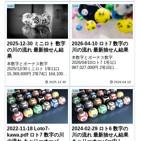
キャリーオーバー 693,711...
Loto
Loto
2025-12-30 ミニロト 数字
2026-04-10 ロト7 数字の
の川の流れ 最新抽せん結
川の流れ 最新抽せん結果
果
本数字とボーナス数字
2026/04/10ロト7 1等1口
本数字とボーナス数字
987,027,000円 2等10口
2025/12/30ミニロト 1等11口
6,250,000円 3等126口 571,300円
15,369,600円 2等74口 164,100円
4等7,165口 6,000円 5等107,970
3等1,721口 12,200円 4等52,498
口 1,300円 6等187,855口...
2025.12.30
2026.04.10
口 1,000円 ＊抽せんの結果は最
終的に発売元の発表のものと照
Loto
Loto
合して下...
2022-11-18 Loto7-
2024-02-29 ロト6 数字の
kawa.pdf ロト7 数字の川
川の流れ 最新抽せん結果