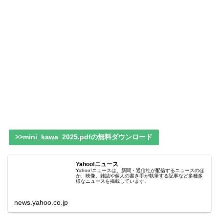
>>mini_kawa_2025.pdfの無料ダウンロード
Yahoo!ニュース
Yahoo!ニュースは、新聞・通信社が配信するニュースのほ
か、映像、雑誌や個人の書き手が執筆する記事など多種多
様なニュースを掲載しています。
news.yahoo.co.jp