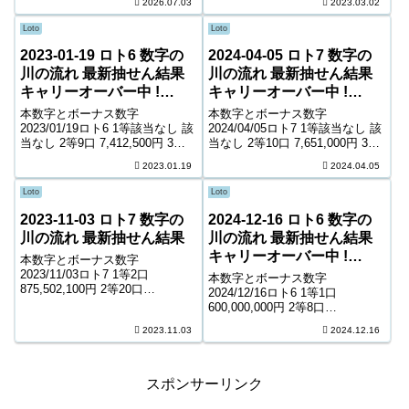
2026.07.03
2023.03.02
6等125,163口 1...
13,180口 5,500円 5等205,337口
1,000円 キャリーオーバー 1...
Loto
Loto
2023-01-19 ロト6 数字の
2024-04-05 ロト7 数字の
川の流れ 最新抽せん結果
川の流れ 最新抽せん結果
キャリーオーバー中 !
キャリーオーバー中 !
222,368,506円
1,236,414,000円
本数字とボーナス数字
本数字とボーナス数字
2023/01/19ロト6 1等該当なし 該
2024/04/05ロト7 1等該当なし 該
当なし 2等9口 7,412,500円 3等
当なし 2等10口 7,651,000円 3等
192口 375,200円 4等10,474口
125口 856,900円 4等5,759口
2023.01.19
2024.04.05
7,200円 5等175,779口 1,000円
10,900円 5等99,219口 1,500円 6
キャリーオーバー 222,368...
等194,120口 900円 ...
Loto
Loto
2023-11-03 ロト7 数字の
2024-12-16 ロト6 数字の
川の流れ 最新抽せん結果
川の流れ 最新抽せん結果
キャリーオーバー中 !
本数字とボーナス数字
466,973,777円
2023/11/03ロト7 1等2口
本数字とボーナス数字
875,502,100円 2等20口
2024/12/16ロト6 1等1口
3,981,200円 3等145口 768,700円
600,000,000円 2等8口
4等8,399口 7,700円 5等124,447
12,233,300円 3等221口 478,200
2023.11.03
2024.12.16
口 1,200円 6等208,190口...
円 4等15,264口 7,300円 5等
254,422口 1,000円 キャリーオー
バー ...
スポンサーリンク