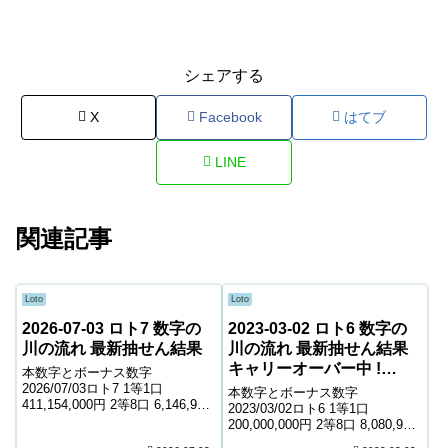
シェアする
X
Facebook
はてブ
LINE
関連記事
Loto
Loto
2026-07-03 ロト7 数字の
2023-03-02 ロト6 数字の
川の流れ 最新抽せん結果
川の流れ 最新抽せん結果
キャリーオーバー中 !
本数字とボーナス数字
15,485,862円
2026/07/03ロト7 1等1口
本数字とボーナス数字
411,154,000円 2等8口 6,146,900
2023/03/02ロト6 1等1口
円 3等100口 566,400円 4等4,616
200,000,000円 2等8口 8,080,900
口 7,400円 5等71,534口 1,600円
円 3等276口 252,900円 4等