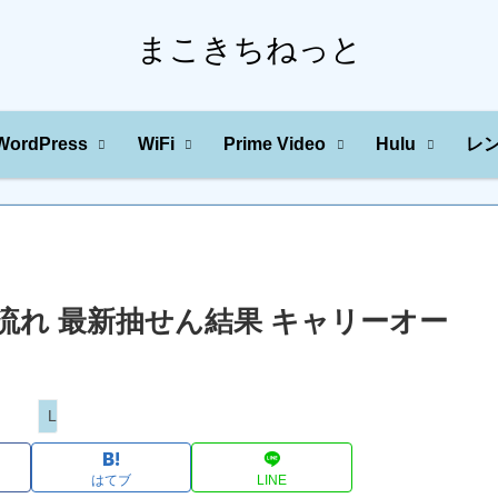
まこきちねっと
WordPress
WiFi
Prime Video
Hulu
レ
の川の流れ 最新抽せん結果 キャリーオー
Loto
はてブ
LINE