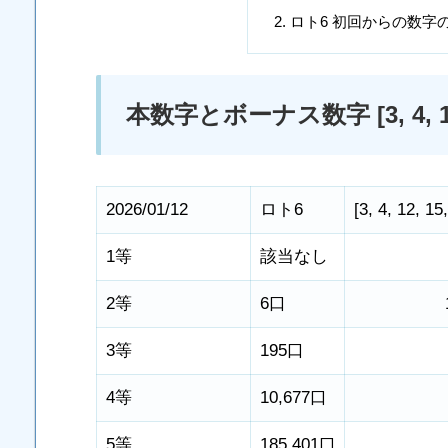
ロト6 初回からの数字
本数字とボーナス数字 [3, 4, 12, 15
2026/01/12
ロト6
[
3
,
4
,
12
,
15
1等
該当なし
2等
6口
3等
195口
4等
10,677口
5等
185,401口