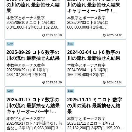
の川の流れ 最新抽せん結
川の流れ 最新抽せん結果
果
キャリーオーバー中 !
753,645,824円
本数字とボーナス数字
本数字とボーナス数字
2025/06/10ミニロト 1等19口
2025/04/03ロト6 1等1口
8,041,800円 2等83口 132,200円
600,000,000円 2等4口
3等1,971口 9,600円 4等46,523口
22,204,700円 3等349口 274,800
2025.06.10
2025.04.03
1,000円 ＊抽せんの結果は最終的
円 4等16,113口 6,200円 5等
に発売元の発表のものと照合し
249,001口 1,000円 キャリーオー
Loto
Loto
て下さい...
バー ...
2025-09-29 ロト6 数字の
2024-03-04 ロト6 数字の
川の流れ 最新抽せん結果
川の流れ 最新抽せん結果
本数字とボーナス数字
本数字とボーナス数字
2025/09/29ロト6 1等1口
2024/03/04ロト6 1等3口
468,137,300円 2等10口
166,298,400円 2等7口
8,183,100円 3等156口 566,500円
11,152,500円 3等369口 228,400
2025.09.29
2024.03.04
4等8,779口 10,600円 5等152,703
円 4等15,220口 5,800円 5等
口 1,000円 キャリーオーバー ...
221,321口 1,000円 キャリーオー
Loto
Loto
バー ...
2025-01-17 ロト7 数字の
2025-11-11 ミニロト 数字
川の流れ 最新抽せん結果
の川の流れ 最新抽せん結
キャリーオーバー中 !
果
1,837,033,120円
本数字とボーナス数字
本数字とボーナス数字
2025/01/17ロト7 1等該当なし 該
2025/11/11ミニロト 1等7口
当なし 2等12口 6,953,000円 3等
22,132,200円 2等57口 195,200円