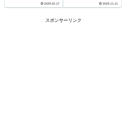
156口 748,700円 4等7,808口
3等1,731口 11,100円 4等45,891
2025.01.17
2025.11.11
8,700円 5等118,584口 1,400円 6
口 1,000円 ＊抽せんの結果は最
等210,772口 900円 ...
終的に発売元の発表のものと照
合して下さ...
スポンサーリンク