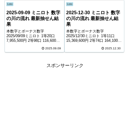
147,543口 1,000円 キャリーオー
Loto
Loto
バー 4...
2025-09-09 ミニロト 数字
2025-12-30 ミニロト 数字
の川の流れ 最新抽せん結
の川の流れ 最新抽せん結
果
果
本数字とボーナス数字
本数字とボーナス数字
2025/09/09ミニロト 1等20口
2025/12/30ミニロト 1等11口
7,955,500円 2等98口 116,600円
15,369,600円 2等74口 164,100円
3等2,407口 8,200円 4等55,326口
3等1,721口 12,200円 4等52,498
2025.09.09
2025.12.30
900円 ＊抽せんの結果は最終的
口 1,000円 ＊抽せんの結果は最
に発売元の発表のものと照合し
終的に発売元の発表のものと照
て下さい。 ...
合して下...
スポンサーリンク