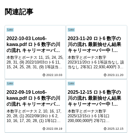
関連記事
Loto
Loto
2022-10-03 Loto6-
2023-11-20 ロト6 数字の
kawa.pdf ロト6 数字の川
川の流れ 最新抽せん結果
の流れ キャリーオーバー
キャリーオーバー中 !
中! 225,468,042円
251,687,935円
本数字とボーナス 11, 15, 24, 25,
本数字とボーナス数字
28, 31, (9) 2022/10/03ロト6 11,
2023/11/20ロト6 1等該当なし 該
15, 24, 25, 28, 31, (9) 1等該当な
当なし 2等3口 22,930,400円 3等
し 該当なし 2等7口 9,663,200円
278口 267,200円 4等12,611口
2022.10.03
2023.11.20
3等238口 306,90...
6,200円 5等195,059口 1,000円
キャリーオーバー 251,68...
Loto
Loto
2022-09-19 Loto6-
2025-12-15 ロト6 数字の
kawa.pdf ロト6 数字の川
川の流れ 最新抽せん結果
の流れ キャリーオーバー
キャリーオーバー中 !
中! 7,084,941円
43,279,462円
本数字とボーナス 2, 10, 16, 17,
本数字とボーナス数字
20, 28, (1) 2022/09/19ロト6 2,
2025/12/15ロト6 1等1口
10, 16, 17, 20, 28, (1) 1等1口
200,000,000円 2等7口
200,000,000円 2等10口
10,426,600円 3等164口 480,600
2022.09.19
2025.12.15
6,212,700円 3等257口 2...
円 4等8,955口 9,300円 5等