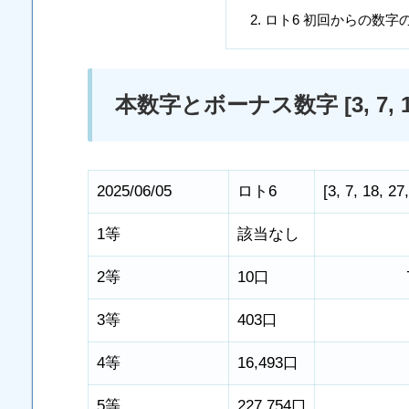
ロト6 初回からの数字
本数字とボーナス数字 [3, 7, 18, 2
2025/06/05
ロト6
[
3
,
7
,
18
,
27
1等
該当なし
2等
10口
3等
403口
4等
16,493口
5等
227,754口