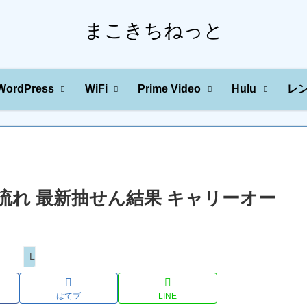
まこきちねっと
WordPress
WiFi
Prime Video
Hulu
レ
の川の流れ 最新抽せん結果 キャリーオー
Loto
はてブ
LINE