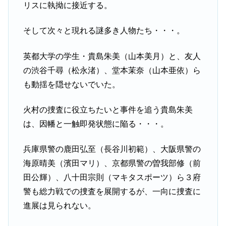
リスに執拗に接近する。
そして次々と現れる謎多き人物たち・・・。
英都大学の学生・貴島朱美（山本美月）と、友人
の渋谷千尋（松永渚）、堂本茉奈（山本亜依）ら
も動揺を隠せないでいた。
火村の捜査に役立ちたいと事件を追う貴島朱美
は、因幡と一触即発状態に陥る・・・。
兵庫県警の鹿田弘至（長谷川初範）、大阪県警の
海原晴美（濱田マリ）、京都県警の曽我部修（前
田公輝）、八十田宗則（マキタスポーツ）ら３府
警も総力戦での捜査を展開するが、一向に捜査に
進展は見られない。