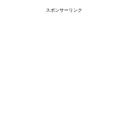
矢先に一颯のパソコンから発見
に連絡してきた。すぐに警視庁
される「卒業式」と銘打たれた
警備局長・警視監である鍛冶大
スポンサーリンク
ファイル…。それは、かけがえ
輝（長塚京三）に情報の説明を
のない恩師･一颯の音声だった。
する。