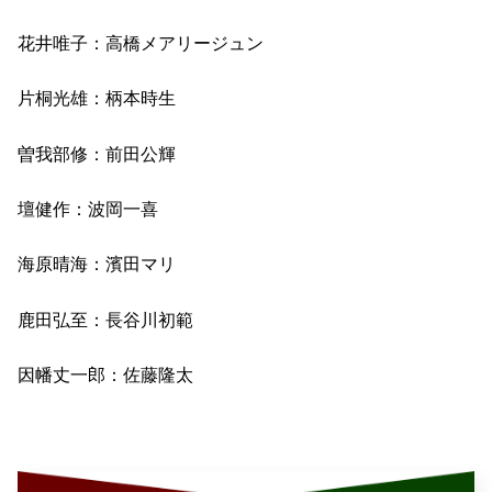
花井唯子：高橋メアリージュン
片桐光雄：柄本時生
曽我部修：前田公輝
壇健作：波岡一喜
海原晴海：濱田マリ
鹿田弘至：長谷川初範
因幡丈一郎：佐藤隆太