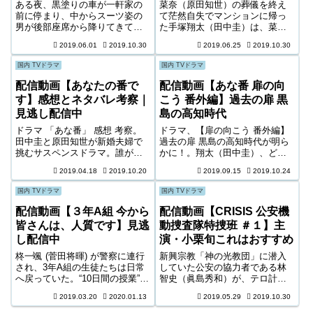
ある夜、黒塗りの車が一軒家の
菜奈（原田知世）の葬儀を終え
前に停まり、中からスーツ姿の
て茫然自失でマンションに帰っ
男が後部座席から降りてきて家
た手塚翔太（田中圭）は、菜奈
の中に入っていく。その一部始
の部屋のPCに電源が入ったまま
2019.06.01
2019.10.30
2019.06.25
2019.10.30
終を離れたビルの屋上からカメ
だったことに気づく。そして菜
ラに収めているひとりのジャー
奈のPCにようやくログインでき
国内 TVドラマ
国内 TVドラマ
ナリストがいた。田丸三郎（西
た翔太は、デスクトップに菜奈
島秀俊）に”国家の危機に関する
の遺した日記を見つけた。日記
配信動画【あなたの番で
配信動画【あな番 扉の向
こと”で話をしたいので今夜会っ
には、１年前に菜奈が翔太と出
す】感想とネタバレ考察｜
こう 番外編】過去の扉 黒
てほしいと
会った日のことから綴られてい
見逃し配信中
島の高知時代
た。
ドラマ 「あな番」 感想 考察。
ドラマ、【扉の向こう 番外編】
田中圭と原田知世が新婚夫婦で
過去の扉 黒島の高知時代が明ら
挑むサスペンスドラマ。誰が犯
かに！。翔太（田中圭）、どー
人なのか解らないミステリー王
やん（横浜流星）、黒島（西野
2019.04.18
2019.10.20
2019.09.15
2019.10.24
道。管理人さん。山際祐太郎。
七瀬）、南（田中哲司）、榎本
タナカマサオ。赤池夫妻。袴田
総一（荒木飛羽）。黒島紗和
国内 TVドラマ
国内 TVドラマ
吉彦。児嶋佳世。浮田啓輔。細
（西野七瀬）は、幼い頃から両
川朝男。河野貴文。手塚菜奈。
親に「普通でいい」と言われて
配信動画【３年A組 今から
配信動画【CRISIS 公安機
浅香航大。内山達夫。
育ってきた・・
皆さんは、人質です】見逃
動捜査隊特捜班 ＃１】主
し配信中
演・小栗旬これはおすすめ
柊一颯 (菅田将暉) が警察に連行
新興宗教「神の光教団」に潜入
され、3年A組の生徒たちは日常
していた公安の協力者である林
へ戻っていた。“10日間の授業”で
智史（眞島秀和）が、テロ計画
一颯の思いを受け継いだ生徒た
が実行されることを秘密裏に聞
2019.03.20
2020.01.13
2019.05.29
2019.10.30
ちはふと、その日が本来は卒業
きつけ警視庁公安総務課長・警
式だったことを思い出す。その
視である青沼祐光（飯田基祐）