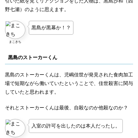
引いた紙を見てリアクションをした人物は、黒島沙和（西
きに行く。
野七瀬）のように思えます。
黒島が黒幕か！？
久住は袴田吉彦モードで翔太の追及をかわすが、良心の呵
責にたえられなくなり、藤井（片桐仁）に相談。
まこきち
黒島のストーカーくん
久住が４０３号室に入ると、風呂上がりの桜木（筧美和
子）が・・・！
黒島のストーカーくんは、児嶋佳世が発見された食肉加工
場で短期ながら働いていたということで、佳世殺害に関与
していたと思われます。
久住は2人に、浮田が交換殺人ゲームで仕込んだ細工のこと
を話す。
それとストーカーくんは最後、自殺なのか他殺なのか？
入室の許可を出したのは本人だったし。
浮田はゲームの際、殺したい相手の名前をすごく小さな字
で書き、その反応を見て誰が引いたか見当をつけていた。