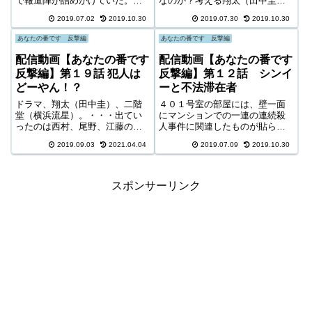
で報道陣が詰めかけていた。藤
なのか？考える翔太（田中圭）
井淳史（片桐仁）は自宅の部屋
のもとに、久住（袴田吉彦）が
2019.07.02
2019.10.30
2019.07.30
2019.10.30
で、ドクター山際の殺害に関し
目覚めたという連絡が入る。急
て早苗は完全黙秘をしていると
いで病室に向かうが、久住の様
あなたの番です 反撃編
あなたの番です 反撃編
いう週刊誌の記事を読みなが
子は以前と変わってい
ら、落ち着いてはいられなかっ
て・・・。配信動画 あなたの番
配信動画【あなたの番です
配信動画【あなたの番です
た。
です 反撃編 第１４話 田中そら
反撃編】第１９話 犯人は
反撃編】第１２話 シンイ
と黒島紗和
どーやん！？
ーと不法滞在者
ドラマ、翔太（田中圭）、二階
４０１号室の部屋には、壁一面
堂（横浜流星）。・・・出てい
にマンションでの一連の連続殺
ったのは西村、尾野、江藤の３
人事件に関連したものが貼られ
人。黒島には動きがない。そし
ていた。さらに戸棚には各部屋
2019.09.03
2021.04.04
2019.07.09
2019.10.30
て、ホテルで待っていた翔太と
ごとの捨てられた紙ゴミなどが
二階堂の前に現れたのは、尾野
小瓶に入れられ保管されてい
だった。その時、翔太は何者か
た。それを見た翔太（田中圭）
に背後から絞め落とされる。尾
黒島（西野七瀬）と二階堂（横
スポンサーリンク
野と結託して様子の二階堂。
浜流星）は、疑いの眼差しで木
下あかね（山田真歩）を見てい
た。