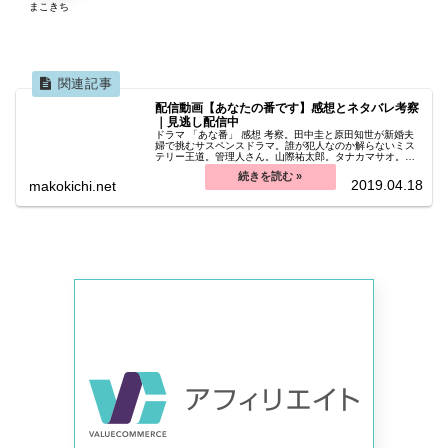
まこきち
そして、その人物に会いに行った翌日、殺されたのだ。 桜
木にそそのかされ、久住は浮田から聞いた心当たりの人物
配信動画【あなたの番です】感想とネタバレ考察
の名前を明かす。
｜見逃し配信中
ドラマ 「あな番」 感想 考察。田中圭と原田知世が新婚夫
婦で挑むサスペンスドラマ。誰が犯人なのか解らないミス
テリー王道。管理人さん。山際祐太郎。タナカマサオ。赤
池夫妻。袴田吉彦。児嶋佳世。浮田啓輔。細川朝男。河野
貴文。手塚菜奈。浅香航大。内山達夫。
2019.04.18
makokichi.net
黒島のいる２０２号室で作業をしていた二階堂は、部屋の
壁のコンセントに盗聴器が仕掛けられていることに気付
く。
それは、ストーカー・内山の仕業と思われた。
翔太は、内山が黒島の部屋での推理会議を全部盗聴してい
たとしたら、ゲームに便乗して殺人を犯せる状況だったと