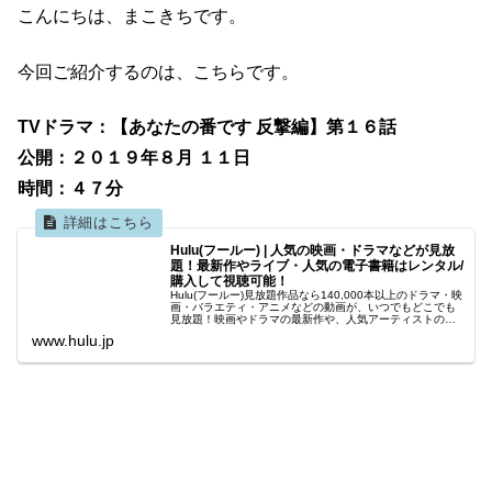
こんにちは、まこきちです。
今回ご紹介するのは、こちらです。
TVドラマ：【あなたの番です 反撃編】第１６話
公開：２０１９年８月 １１日
時間：４７分
Hulu(フールー) | 人気の映画・ドラマなどが見放
題！最新作やライブ・人気の電子書籍はレンタル/
購入して視聴可能！
Hulu(フールー)見放題作品なら140,000本以上のドラマ・映
画・バラエティ・アニメなどの動画が、いつでもどこでも
見放題！映画やドラマの最新作や、人気アーティストのラ
イブはレンタル/購入してお楽しみいただけます！更にアニ
www.hulu.jp
メ・ドラマの原作...