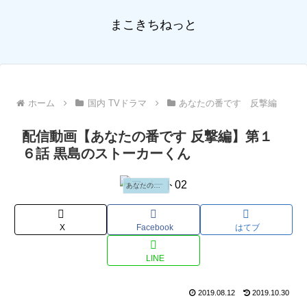
まこきちねっと
ホーム
国内 TVドラマ
あなたの番です 反撃編
配信動画【あなたの番です 反撃編】第１
６話 黒島のストーカーくん
あなたの番です 反撃編
X
Facebook
はてブ
LINE
2019.08.12
2019.10.30