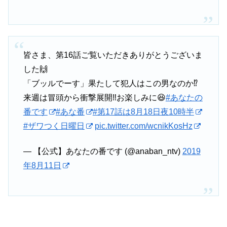
翔太と二階堂は、内山の住むアパートに向かった。
水城も同時に駆け付ける。
皆さま、第16話ご覧いただきありがとうございま
した🙌
「ブッルでーす」果たして犯人はこの男なのか⁉️
内山は、部屋におり、中に入るように言う。
来週は冒頭から衝撃展開‼️お楽しみに😆
#あなたの
番です
#あな番
#第17話は8月18日夜10時半
#ザワつく日曜日
pic.twitter.com/wcnikKosHz
水城がドアを開けた瞬間、仕掛けられていたダーツの矢が
内山の胸に突き刺さる。
— 【公式】あなたの番です (@anaban_ntv)
2019
年8月11日
「ブッルでーす！」と叫ぶ内山ーー。