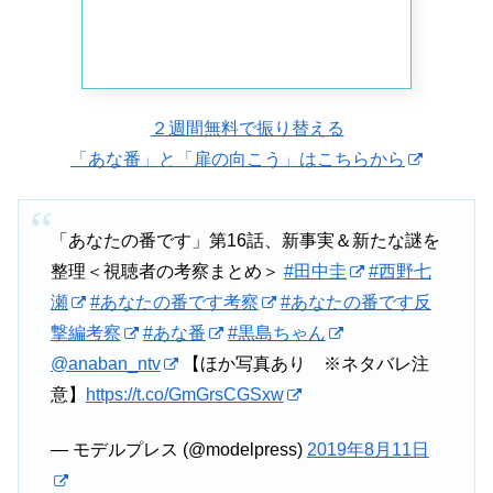
考える。
一方、水城は、食肉加工場に現れた佐野を拘束する。
２週間無料で振り替える
「あな番」と「扉の向こう」はこちらから
しかし佐野は、佳世（片岡礼子）が殺された日時にアリバ
イがあると主張。
「あなたの番です」第16話、新事実＆新たな謎を
整理＜視聴者の考察まとめ＞
#田中圭
#西野七
瀬
#あなたの番です考察
#あなたの番です反
そして、従業員から「すぐに辞めていったあやしいバイト
撃編考察
#あな番
#黒島ちゃん
がいた」と聞く。
@anaban_ntv
【ほか写真あり ※ネタバレ注
意】
https://t.co/GmGrsCGSxw
それは内山だった・・・！
— モデルプレス (@modelpress)
2019年8月11日