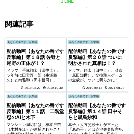
LINE
関連記事
あなたの番です 反撃編
あなたの番です 反撃編
配信動画【あなたの番です
配信動画【あなたの番です
反撃編】第１８話 佐野と
反撃編】第２０話 ついに
尾野の正体が！？
明かされた真相は！？
ドラマ、手塚翔太（田中圭）。
ドラマ、翔太（田中圭）、菜奈
５年前に田宮淳一郎（生瀬勝
（原田知世）。交換殺人ゲーム
久）と南雅和（田中哲司）、黒
の全貌が、ついに明らかに！！
島紗和（西野七瀬）が高知にい
連続殺人鬼は二階堂（横浜流
2019.08.27
2019.10.30
2019.09.13
2021.08.28
た時の話がマンションの一連の
星）か！？黒島（西野七瀬）
殺人事件の始まりのように思え
か！？それとも・・・！？黒幕
あなたの番です 反撃編
あなたの番です 反撃編
ます。特に、尾野幹葉（奈
が語る驚愕の真相とはーー！？
緒）・・・ｗこのドラマはすん
最後の最後まで衝撃の連続！！
配信動画【あなたの番です
配信動画【あなたの番です
なり終わらないで、「最終章
見届けるのは・・・あなたの番
反撃編】第１１話 二階堂
反撃編】第１４話 田中そ
は、劇場版で！！」ってことで
です。
忍のAIと木下
らと黒島紗和
マンション周辺には、榎本早苗
幸子（大方斐紗子）が言った
（木村多江）が逮捕されたこと
「あの子」とは赤池夫妻殺害犯