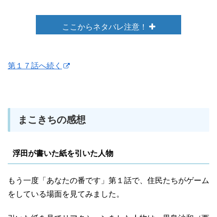
ここからネタバレ注意！
二階堂と黒島は、内山に見られていることに気付く。
第１７話へ続く
内山は、黒島の高校時代からの同級生で長年、彼女につき
まとっているものの、特に危害を加えられたことはないと
まこきちの感想
言う。
浮田が書いた紙を引いた人物
翔太は、浮田（田中要次）、神谷、菜奈（原田知世）の死
が交換殺人ゲームとは無関係かもしれないと考える。
もう一度「あなたの番です」第１話で、住民たちがゲーム
をしている場面を見てみました。
浮田について探るため、翔太は久住（袴田吉彦）に話を聞