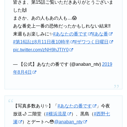
皆さま、第15話ご覧いただきありがとうございま
した🙌
まさか、あの人もあの人も…😱
あな番史上一番の恐怖だったかもしれない結末‼️
来週もお楽しみに✨
#あなたの番です
#あな番
#第16話は8月11日夜10時半
#ザワつく日曜日
pic.twitter.com/zNH9hJTIY0
— 【公式】あなたの番です (@anaban_ntv)
2019
年8月4日
【写真多数あり✨】「
#あなたの番です
」今夜
放送🌙 二階堂（
#横浜流星
）、黒島（
#西野七
瀬
）とデートへ😳
@anaban_ntv