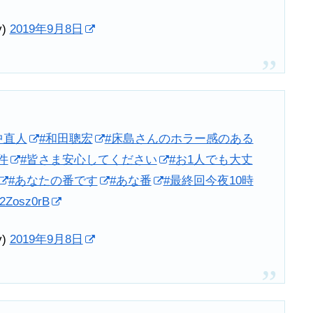
v)
2019年9月8日
中直人
#和田聰宏
#床島さんのホラー感のある
件
#皆さま安心してください
#お1人でも大丈
#あなたの番です
#あな番
#最終回今夜10時
02Zosz0rB
v)
2019年9月8日