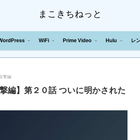
まこきちねっと
WordPress
WiFi
Prime Video
Hulu
レ
反撃編
反撃編】第２０話 ついに明かされた