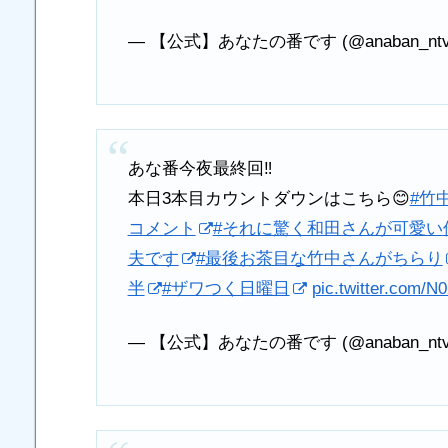
— 【公式】あなたの番です (@anaban_nt
あな番今夜最終回‼️
本日3本目カウントダウンはこちら😊
#竹
コメント
#それに驚く和田さんが可愛い
夫です
#最後お茶目な竹中さんがちらり
半
#ザワつく日曜日
pic.twitter.com/N
— 【公式】あなたの番です (@anaban_nt