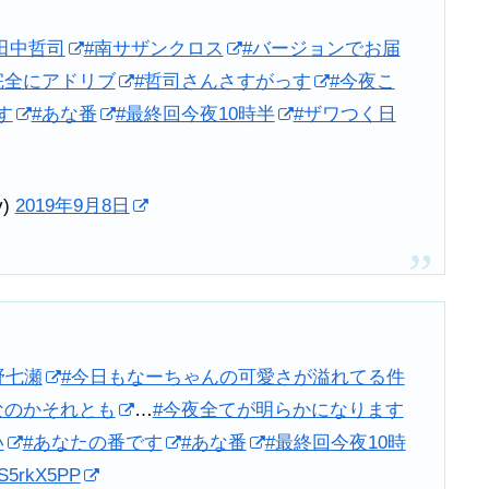
田中哲司
#南サザンクロス
#バージョンでお届
完全にアドリブ
#哲司さんさすがっす
#今夜こ
す
#あな番
#最終回今夜10時半
#ザワつく日
v)
2019年9月8日
野七瀬
#今日もなーちゃんの可愛さが溢れてる件
なのかそれとも
…
#今夜全てが明らかになります
い
#あなたの番です
#あな番
#最終回今夜10時
hTS5rkX5PP