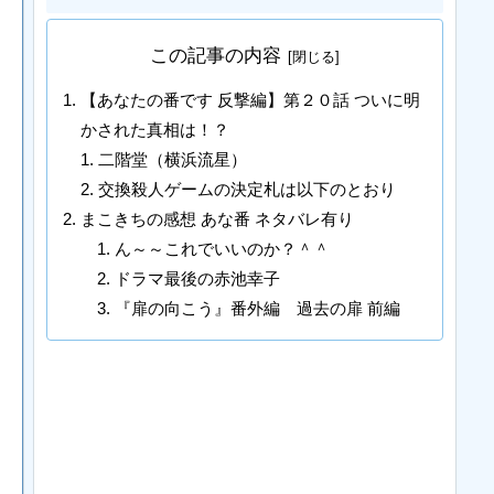
この記事の内容
【あなたの番です 反撃編】第２０話 ついに明
かされた真相は！？
二階堂（横浜流星）
交換殺人ゲームの決定札は以下のとおり
まこきちの感想 あな番 ネタバレ有り
ん～～これでいいのか？＾＾
ドラマ最後の赤池幸子
『扉の向こう』番外編 過去の扉 前編