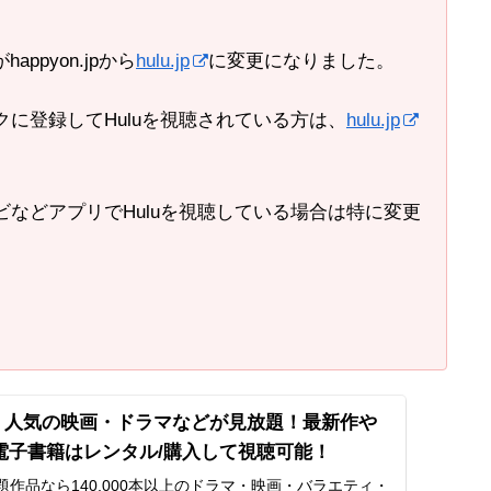
ppyon.jpから
hulu.jp
に変更になりました。
に登録してHuluを視聴されている方は、
hulu.jp
などアプリでHuluを視聴している場合は特に変更
ー) | 人気の映画・ドラマなどが見放題！最新作や
電子書籍はレンタル/購入して視聴可能！
見放題作品なら140,000本以上のドラマ・映画・バラエティ・