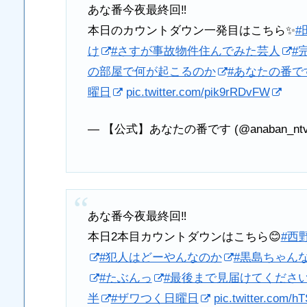
あな番今夜最終回‼️
本日のカウントダウン一発目はこちら✨
#
け
#さすが事故物件住んでみた芸人
#
の部屋で何が起こるのか
#あなたの番で
曜日
pic.twitter.com/pik9rRDvFW
— 【公式】あなたの番です (@anaban_nt
あな番今夜最終回‼️
本日2本目カウントダウンはこちら😊
#西
#犯人はどーやんなのか
#黒島ちゃん
#たぶんっ
#最後まで見届けてくださ
半
#ザワつく日曜日
pic.twitter.com/