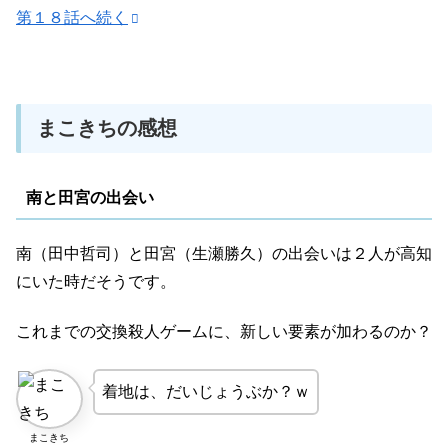
警察の捜査で、児嶋佳世の死体損壊、河野貴文の殺害、黒
第１８話へ続く
島への殺人未遂に関しては、内山の犯行の可能性が高いと
判明。
まこきちの感想
また、遺体の微笑みは殺害時に『笑気ガス』を使っていた
ことが分かった。
南と田宮の出会い
内山が犯人と聞かされた住民たちは騒然となる。
南（田中哲司）と田宮（生瀬勝久）の出会いは２人が高知
にいた時だそうです。
盗聴器を仕掛けられていた黒島や、ゲーム参加者を責める
これまでの交換殺人ゲームに、新しい要素が加わるのか？
あいりと柿沼（中尾暢樹）に押し黙る一同。
着地は、だいじょうぶか？ｗ
結局住民たちから手がかりとなる反応は、ほとんど得られ
まこきち