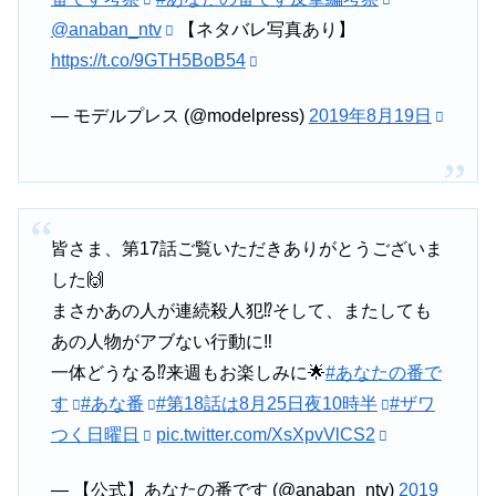
@anaban_ntv
【ネタバレ写真あり】
https://t.co/9GTH5BoB54
その頃、翔太は”内山と南山が会っていた”という情報を聞
き、５０２号室を訪ねていた。
— モデルプレス (@modelpress)
2019年8月19日
ニンニクを取りに来た君子とともに部屋に入る翔太。
皆さま、第17話ご覧いただきありがとうございま
した🙌
翔太が奥の部屋の扉を開けると、田宮の経歴や資料、新聞
のスクラップがあった。
まさかあの人が連続殺人犯⁉️そして、またしても
あの人物がアブない行動に‼️
一体どうなる⁉️来週もお楽しみに🌟
#あなたの番で
南がスクラップしていたのは、ある少女が行方不明になり
す
#あな番
#第18話は8月25日夜10時半
#ザワ
遺体で発見された事件の記事・・・。
つく日曜日
pic.twitter.com/XsXpvVlCS2
— 【公式】あなたの番です (@anaban_ntv)
2019