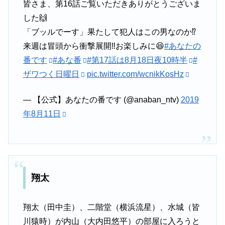
皆さま、第16話ご覧いただきありがとうございま
した🙌
「ブッルでーす」果たして犯人はこの男なのか⁉️
来週は冒頭から衝撃展開‼️お楽しみに😆
#あなたの
番です
#あな番
#第17話は8月18日夜10時半
#
ザワつく日曜日
pic.twitter.com/wcnikKosHz
— 【公式】あなたの番です (@anaban_ntv)
2019
年8月11日
翔太
翔太（田中圭）、二階堂（横浜流星）、水城（皆
川猿時）が内山（大内田悠平）の部屋に入ろうと