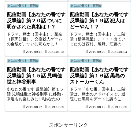
いで病室に向かうが、久住の様
締めにされて頭に布袋を被せら
あなたの番です 反撃編
あなたの番です 反撃編
子は以前と変わってい
れた。その２人は藤井がシンイ
て・・・。配信動画 あなたの番
ー（金澤美穂）に頼まれて、部
配信動画【あなたの番です
配信動画【あなたの番です
です 反撃編 第１４話 田中そら
屋に匿っていた不法滞在者のマ
反撃編】第２０話 ついに
反撃編】第１９話 犯人は
と黒島紗和
イケル・デイビスとアリ・モハ
明かされた真相は！？
どーやん！？
ラミだった。
ドラマ、翔太（田中圭）、菜奈
ドラマ、翔太（田中圭）、二階
（原田知世）。交換殺人ゲーム
堂（横浜流星）。・・・出てい
の全貌が、ついに明らかに！！
ったのは西村、尾野、江藤の３
連続殺人鬼は二階堂（横浜流
人。黒島には動きがない。そし
2019.09.13
2021.08.28
2019.09.03
2021.04.04
星）か！？黒島（西野七瀬）
て、ホテルで待っていた翔太と
か！？それとも・・・！？黒幕
二階堂の前に現れたのは、尾野
あなたの番です 反撃編
あなたの番です 反撃編
が語る驚愕の真相とはーー！？
だった。その時、翔太は何者か
最後の最後まで衝撃の連続！！
に背後から絞め落とされる。尾
配信動画【あなたの番です
配信動画【あなたの番です
見届けるのは・・・あなたの番
野と結託して様子の二階堂。
反撃編】第１５話 児嶋佳
反撃編】第１６話 黒島の
です。
世と神谷刑事
ストーカーくん
あなたの番です 反撃編】第１５
ドラマ「あな番」田中圭。二階
話 児嶋佳世と神谷刑事 に移動 -
堂は、翔太のアドバイスで、退
来週もお楽しみに✨#あなたの番
院した黒島をデートに誘うこと
です#あな番#第15話は8月4日よ
に。行き先は、ひまわり畑。 ２
2019.08.05
2019.10.30
2019.08.12
2019.10.30
る10時半#ザワつく日曜日
人は、理系独自の目線で、ひま
pic.twitter.com/VzDD7ctECO. —
わりを満喫し心を通わせる。そ
【公式】あなたの番です
んな２人を、陰ながら黒島のス
(@anaban_ntv) 2019年7 ...
トーカー・内山達生（大内田悠
スポンサーリンク
平）が見ていた。一体彼は何者
なのか・・・？