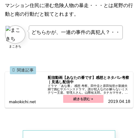
たのは”石崎洋子”だったのか”早川教授”のどちらなのかと訪
マンション住民に潜む危険人物の暴走・・・とは尾野の行
ねる。
動と南の行動だと観てとれます。
どちらかが、一連の事件の真犯人？・・
田宮の答えはあいまいで、やはり彼が嘘をついていたこと
が分かる。
まこきち
マンションに戻ってきた二階堂は、尾野に声を掛けられ
る。
配信動画【あなたの番です】感想とネタバレ考察
｜見逃し配信中
ドラマ 「あな番」 感想 考察。田中圭と原田知世が新婚夫
婦で挑むサスペンスドラマ。誰が犯人なのか解らないミス
テリー王道。管理人さん。山際祐太郎。タナカマサオ。赤
池夫妻。袴田吉彦。児嶋佳世。浮田啓輔。細川朝男。河野
貴文。手塚菜奈。浅香航大。内山達夫。
2019.04.18
尾野は、菜奈を殺した犯人について話を聞いてほしいと言
makokichi.net
い、二階堂を自分の部屋に誘い込む。
田宮が久しぶりに帰宅すると、キッチンで南が料理してい