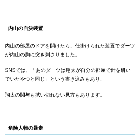
なかった。
翔太は、内山の他に犯人がいると推理するが、その目星が
内山の自決装置
つかない。
内山の部屋のドアを開けたら、仕掛けられた装置でダーツ
が内山の胸に突き刺さりました。
二階堂は、田宮が何か隠していると主張する。
SNSでは、「あのダーツは翔太が自分の部屋で針を研い
でいたやつと同じ」という書き込みもあり、
二階堂は黒島を連れて、田宮の芝居を観に行く。
翔太の関与も拭い切れない見方もあります。
そこには、妻の君子（長野里美）と南も来ていた。
危険人物の暴走
二階堂は田宮に、交換殺人ゲームで引いた紙に書かれてい