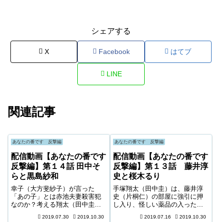
シェアする
X
Facebook
はてブ
LINE
関連記事
あなたの番です 反撃編
あなたの番です 反撃編
配信動画【あなたの番です
配信動画【あなたの番です
反撃編】第１４話 田中そ
反撃編】第１３話 藤井淳
らと黒島紗和
史と桜木るり
幸子（大方斐紗子）が言った
手塚翔太（田中圭）は、藤井淳
「あの子」とは赤池夫妻殺害犯
史（片桐仁）の部屋に強引に押
なのか？考える翔太（田中圭）
し入り、怪しい薬品の入ったケ
のもとに、久住（袴田吉彦）が
ースを調べようとすると、いき
2019.07.30
2019.10.30
2019.07.16
2019.10.30
目覚めたという連絡が入る。急
なり２人の男に背後から羽交い