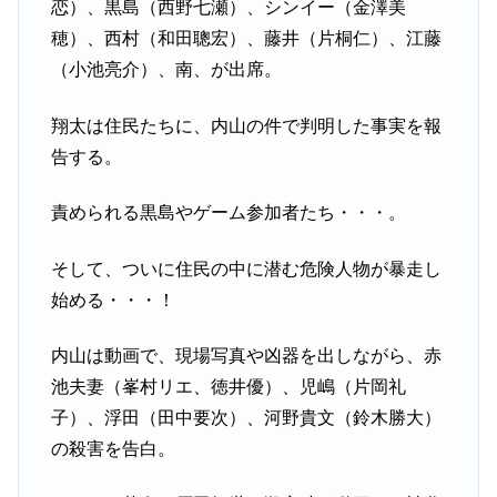
恋）、黒島（西野七瀬）、シンイー（金澤美
穂）、西村（和田聰宏）、藤井（片桐仁）、江藤
（小池亮介）、南、が出席。
翔太は住民たちに、内山の件で判明した事実を報
告する。
責められる黒島やゲーム参加者たち・・・。
そして、ついに住民の中に潜む危険人物が暴走し
始める・・・！
内山は動画で、現場写真や凶器を出しながら、赤
池夫妻（峯村リエ、徳井優）、児嶋（片岡礼
子）、浮田（田中要次）、河野貴文（鈴木勝大）
の殺害を告白。