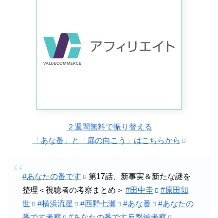
た。
南は高知出身で、田宮も銀行員時代、高知の支店にいたこ
とがあった。
そのため君子と意気投合し、カツオのたたきを振る舞うた
めに来たという。
２週間無料で振り替える
「あな番」と「扉の向こう」はこちらから
南は、君子に自室に忘れてきたニンニクを取ってきてほし
いと頼む。
#あなたの番です
第17話、新事実＆新たな謎を
整理＜視聴者の考察まとめ＞
#田中圭
#原田知
君子が席を外した途端、南は田宮に包丁を突き付け「人を
世
#横浜流星
#西野七瀬
#あな番
#あなたの
殺したよね」と迫るーー！
番です考察
#あなたの番です反撃編考察