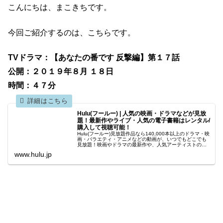
こんにちは、まこきちです。
今回ご紹介するのは、こちらです。
TVドラマ：【あなたの番です 反撃編】第１７話
公開：２０１９年８月 １８日
時間：４７分
Hulu(フールー) | 人気の映画・ドラマなどが見放
題！最新作やライブ・人気の電子書籍はレンタル/
購入して視聴可能！
Hulu(フールー)見放題作品なら140,000本以上のドラマ・映
画・バラエティ・アニメなどの動画が、いつでもどこでも
見放題！映画やドラマの最新作や、人気アーティストのラ
イブはレンタル/購入してお楽しみいただけます！更にアニ
www.hulu.jp
メ・ドラマの原作...